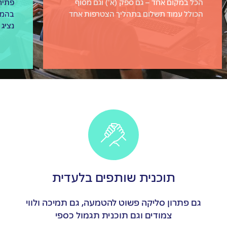
הכל במקום אחד – גם ספק (א') וגם מסוף
פתיח
הכולל עמוד תשלום בתהליך הצטרפות אחד
בהמת
נציג מקצוע
תוכנית שותפים בלעדית
גם פתרון סליקה פשוט להטמעה, גם תמיכה ולווי
צמודים וגם תוכנית תגמול כספי